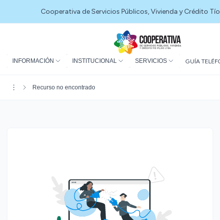
Cooperativa de Servicios Públicos, Vivienda y Crédito Tío
INFORMACIÓN
INSTITUCIONAL
SERVICIOS
GUÍA TELÉF
Recurso no encontrado