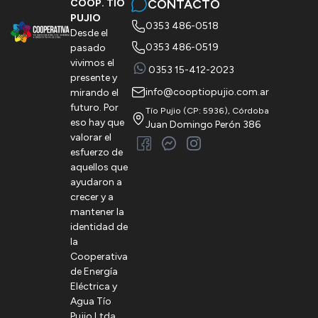
CONTACTO
COOP. TÍO
PUJIO
0353 486-0518
Desde el
0353 486-0519
pasado
vivimos el
0353 15-412-2023
presente y
info@cooptiopujio.com.ar
mirando el
futuro. Por
Tío Pujio (CP: 5936), Córdoba
eso hay que
Juan Domingo Perón 386
valorar el
esfuerzo de
aquellos que
ayudaron a
crecer y a
mantener la
identidad de
la
Cooperativa
de Energía
Eléctrica y
Agua Tío
Pujio Ltda.,