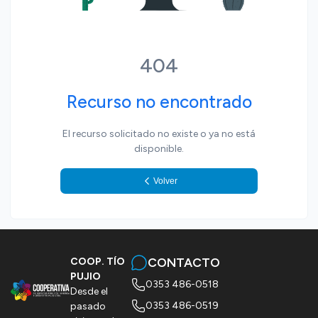
404
Recurso no encontrado
El recurso solicitado no existe o ya no está
disponible.
Volver
CONTACTO
COOP. TÍO
PUJIO
0353 486-0518
Desde el
0353 486-0519
pasado