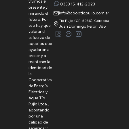
vivimos el
0353 15-412-2023
presente y
info@cooptiopujio.com.ar
mirando el
futuro. Por
Tío Pujio (CP: 5936), Córdoba
eso hay que
Juan Domingo Perón 386
valorar el
esfuerzo de
aquellos que
ayudaron a
crecer y a
mantener la
identidad de
la
Cooperativa
de Energía
Eléctrica y
Agua Tío
Pujio Ltda.,
apostando
por una
calidad de
servicios y