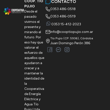
CONTACTO
COOP. TÍO
PUJIO
0353 486-0518
Desde el
0353 486-0519
pasado
vivimos el
0353 15-412-2023
presente y
info@cooptiopujio.com.ar
mirando el
futuro. Por
Tío Pujio (CP: 5936), Córdoba
eso hay que
Juan Domingo Perón 386
valorar el
esfuerzo de
aquellos que
ayudaron a
crecer y a
mantener la
identidad de
la
Cooperativa
de Energía
Eléctrica y
Agua Tío
Pujio Ltda.,