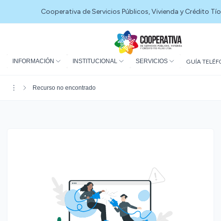
Cooperativa de Servicios Públicos, Vivienda y Crédito Tío
INFORMACIÓN
INSTITUCIONAL
SERVICIOS
GUÍA TELÉF
Recurso no encontrado