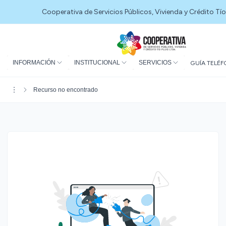
Cooperativa de Servicios Públicos, Vivienda y Crédito Tío
INFORMACIÓN
INSTITUCIONAL
SERVICIOS
GUÍA TELÉF
Recurso no encontrado