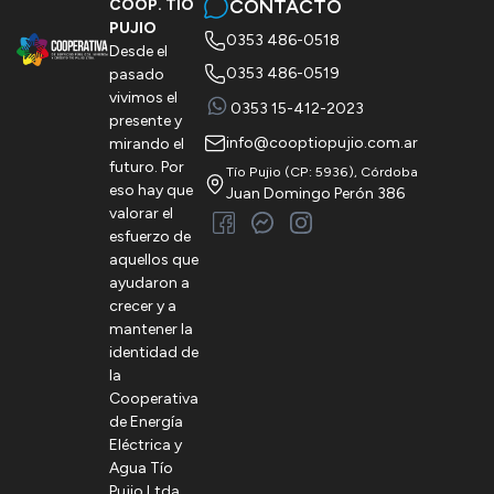
CONTACTO
COOP. TÍO
PUJIO
0353 486-0518
Desde el
0353 486-0519
pasado
vivimos el
0353 15-412-2023
presente y
info@cooptiopujio.com.ar
mirando el
futuro. Por
Tío Pujio (CP: 5936), Córdoba
eso hay que
Juan Domingo Perón 386
valorar el
esfuerzo de
aquellos que
ayudaron a
crecer y a
mantener la
identidad de
la
Cooperativa
de Energía
Eléctrica y
Agua Tío
Pujio Ltda.,